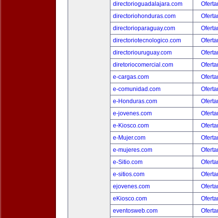
directorioguadalajara.com
Oferta
directoriohonduras.com
Oferta
directorioparaguay.com
Oferta
directoriotecnologico.com
Oferta
directoriouruguay.com
Oferta
diretoriocomercial.com
Oferta
e-cargas.com
Oferta
e-comunidad.com
Oferta
e-Honduras.com
Oferta
e-jovenes.com
Oferta
e-Kiosco.com
Oferta
e-Mujer.com
Oferta
e-mujeres.com
Oferta
e-Sitio.com
Oferta
e-sitios.com
Oferta
ejovenes.com
Oferta
eKiosco.com
Oferta
eventosweb.com
Oferta