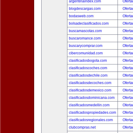
argentinaindex.com
Oferta
blogdescargas.com
Oferta
bodasweb.com
Oferta
bolsadeclasificados.com
Oferta
buscamascotas.com
Oferta
buscaromance.com
Oferta
buscarycomprar.com
Oferta
cibercomunidad.com
Oferta
clasificadosbogota.com
Oferta
clasificadoscoches.com
Oferta
clasificadosdechile.com
Oferta
clasificadosdecoches.com
Oferta
clasificadosdemexico.com
Oferta
clasificadosdominicana.com
Oferta
clasificadosmedellin.com
Oferta
clasificadospropiedades.com
Oferta
clasificadosregionales.com
Oferta
clubcompras.net
Oferta