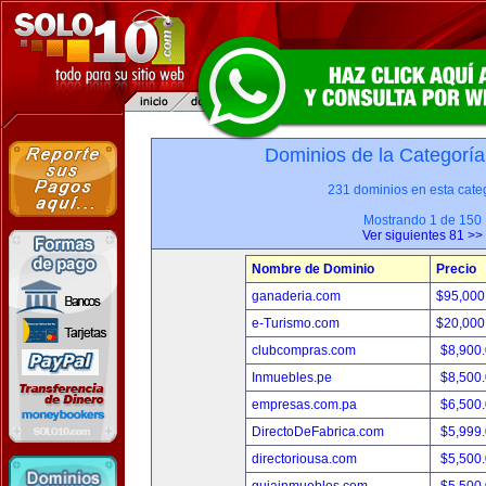
Dominios de la Categoría
231 dominios en esta categ
Mostrando 1 de 150
Ver siguientes 81 >>
Nombre de Dominio
Precio
ganaderia.com
$95,000
e-Turismo.com
$20,000
clubcompras.com
$8,900
Inmuebles.pe
$8,500
empresas.com.pa
$6,500
DirectoDeFabrica.com
$5,999
directoriousa.com
$5,500