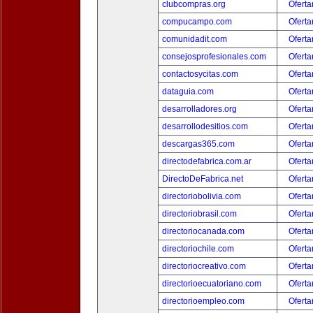
clubcompras.org
Oferta
compucampo.com
Oferta
comunidadit.com
Oferta
consejosprofesionales.com
Oferta
contactosycitas.com
Oferta
dataguia.com
Oferta
desarrolladores.org
Oferta
desarrollodesitios.com
Oferta
descargas365.com
Oferta
directodefabrica.com.ar
Oferta
DirectoDeFabrica.net
Oferta
directoriobolivia.com
Oferta
directoriobrasil.com
Oferta
directoriocanada.com
Oferta
directoriochile.com
Oferta
directoriocreativo.com
Oferta
directorioecuatoriano.com
Oferta
directorioempleo.com
Oferta