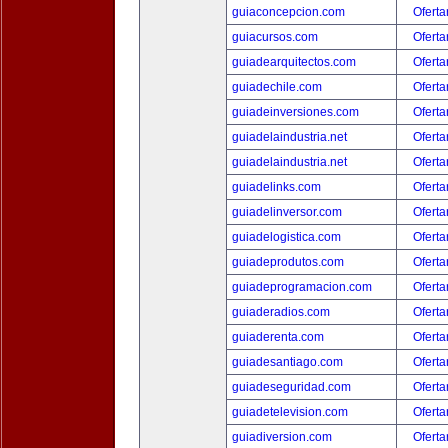
guiaconcepcion.com
Oferta
guiacursos.com
Oferta
guiadearquitectos.com
Oferta
guiadechile.com
Oferta
guiadeinversiones.com
Oferta
guiadelaindustria.net
Oferta
guiadelaindustria.net
Oferta
guiadelinks.com
Oferta
guiadelinversor.com
Oferta
guiadelogistica.com
Oferta
guiadeprodutos.com
Oferta
guiadeprogramacion.com
Oferta
guiaderadios.com
Oferta
guiaderenta.com
Oferta
guiadesantiago.com
Oferta
guiadeseguridad.com
Oferta
guiadetelevision.com
Oferta
guiadiversion.com
Oferta