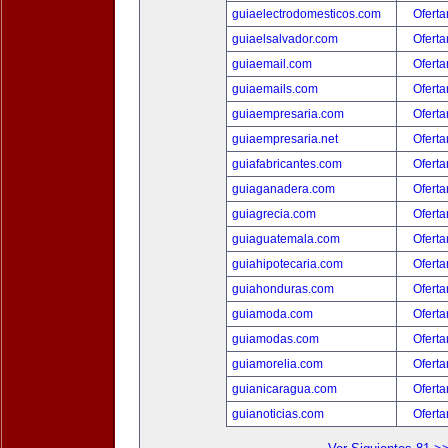
guiaelectrodomesticos.com
Oferta
guiaelsalvador.com
Oferta
guiaemail.com
Oferta
guiaemails.com
Oferta
guiaempresaria.com
Oferta
guiaempresaria.net
Oferta
guiafabricantes.com
Oferta
guiaganadera.com
Oferta
guiagrecia.com
Oferta
guiaguatemala.com
Oferta
guiahipotecaria.com
Oferta
guiahonduras.com
Oferta
guiamoda.com
Oferta
guiamodas.com
Oferta
guiamorelia.com
Oferta
guianicaragua.com
Oferta
guianoticias.com
Oferta