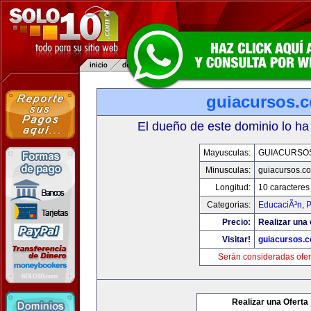
guiacursos.
El dueño de este dominio lo ha
Mayusculas:
GUIACURSO
Minusculas:
guiacursos.c
Longitud:
10 caracteres
Categorias:
EducaciÃ³n
,
P
Precio:
Realizar una 
Visitar!
guiacursos.
Serán consideradas ofer
Realizar una Oferta