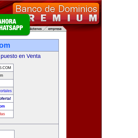
com
 puesto en Venta
S.COM
om
ortales
oferta!
com
tas