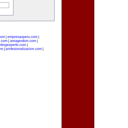
com
|
empresasperu.com
|
.com
|
areagestion.com
|
tingexperto.com
|
om
|
profesionalizacion.com
|