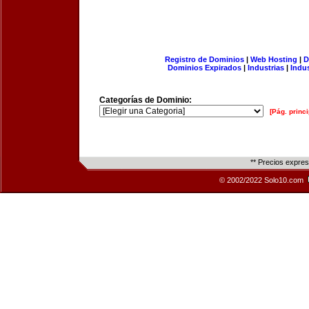
Registro de Dominios
|
Web Hosting
|
D
Dominios Expirados
|
Industrias
|
Indu
Categorías de Dominio:
[Pág. princi
** Precios expre
© 2002/2022 Solo10.com