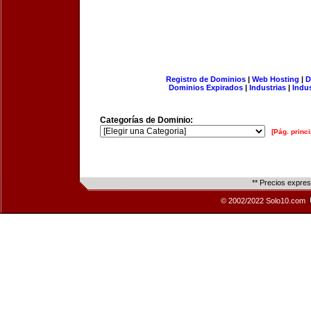
Registro de Dominios
|
Web Hosting
|
D
Dominios Expirados
|
Industrias
|
Indu
Categorías de Dominio:
[Pág. princi
** Precios expre
© 2002/2022 Solo10.com