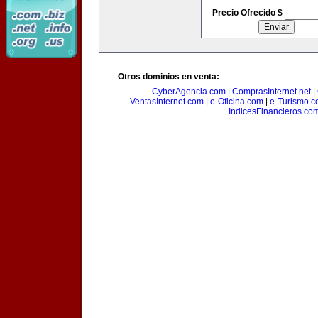
Precio Ofrecido $
Otros dominios en venta:
CyberAgencia.com
|
ComprasInternet.net
|
VentasInternet.com
|
e-Oficina.com
|
e-Turismo.
IndicesFinancieros.co