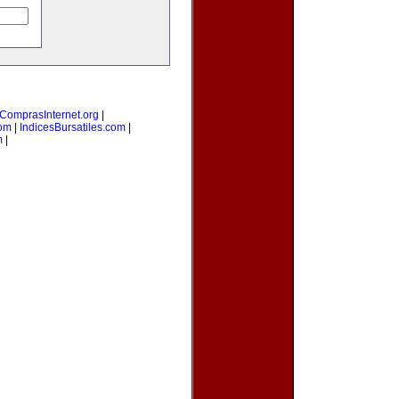
ComprasInternet.org
|
com
|
IndicesBursatiles.com
|
m
|