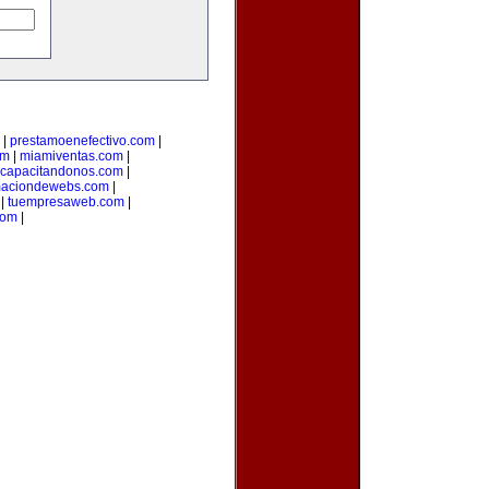
|
prestamoenefectivo.com
|
om
|
miamiventas.com
|
capacitandonos.com
|
maciondewebs.com
|
|
tuempresaweb.com
|
com
|