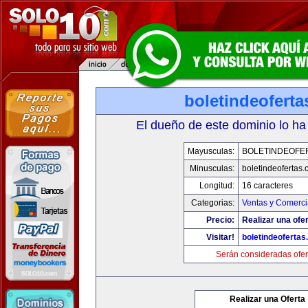
boletindeofert
El dueño de este dominio lo ha
Mayusculas:
BOLETINDEOFE
Minusculas:
boletindeofertas
Longitud:
16 caracteres
Categorias:
Ventas y Comerci
Precio:
Realizar una ofer
Visitar!
boletindeoferta
Serán consideradas ofer
Realizar una Oferta