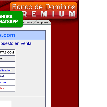
as.com
 puesto en Venta
RTAS.COM
.com
alizacion
ta!
s.com
tas