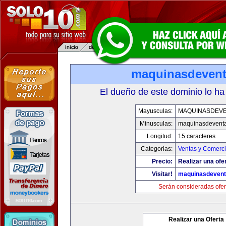
maquinasdeven
El dueño de este dominio lo ha
Mayusculas:
MAQUINASDEV
Minusculas:
maquinasdevent
Longitud:
15 caracteres
Categorias:
Ventas y Comerci
Precio:
Realizar una ofe
Visitar!
maquinasdeven
Serán consideradas ofer
Realizar una Oferta