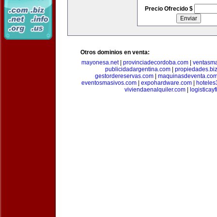
Precio Ofrecido $
Otros dominios en venta:
mayonesa.net
|
provinciadecordoba.com
|
ventasma
publicidadargentina.com
|
propiedades.bi
gestordereservas.com
|
maquinasdeventa.co
eventosmasivos.com
|
expohardware.com
|
hotele
viviendaenalquiler.com
|
logisticay