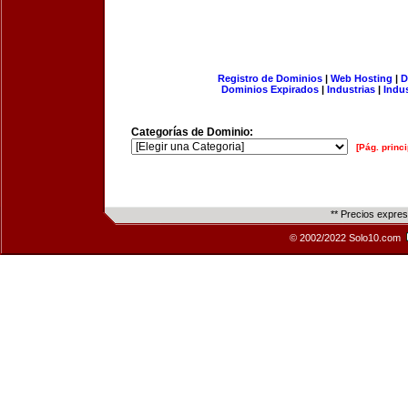
Registro de Dominios
|
Web Hosting
|
D
Dominios Expirados
|
Industrias
|
Indu
Categorías de Dominio:
[Pág. princi
** Precios expre
© 2002/2022 Solo10.com