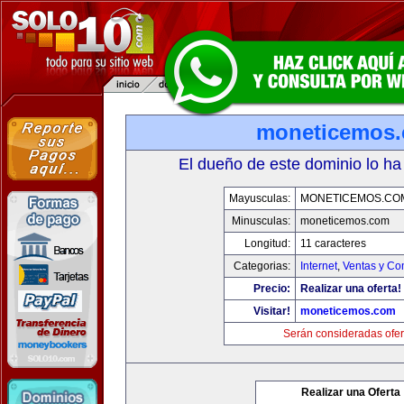
moneticemos
El dueño de este dominio lo ha
Mayusculas:
MONETICEMOS.CO
Minusculas:
moneticemos.com
Longitud:
11 caracteres
Categorias:
Internet
,
Ventas y Co
Precio:
Realizar una oferta!
Visitar!
moneticemos.com
Serán consideradas ofer
Realizar una Oferta