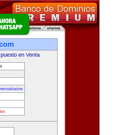
.com
 puesto en Venta
M
mercializacion
tas