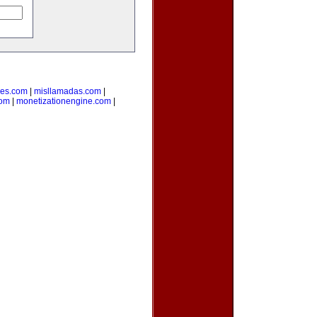
des.com
|
misllamadas.com
|
com
|
monetizationengine.com
|