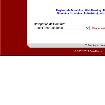
Registro de Dominios
|
Web Hosting
|
D
Dominios Expirados
|
Industrias
|
Indu
Categorías de Dominio:
[Pág. princi
** Precios expre
© 2002/2022 Solo10.com