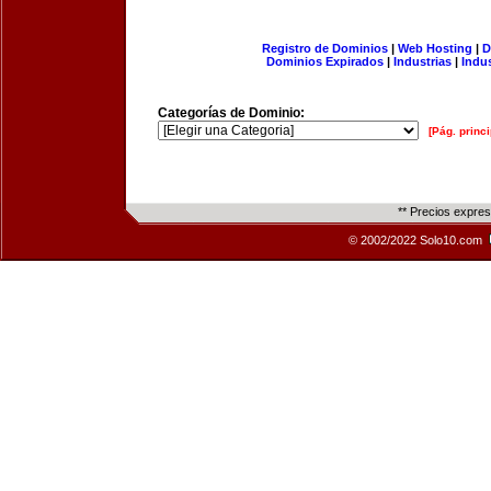
Registro de Dominios
|
Web Hosting
|
D
Dominios Expirados
|
Industrias
|
Indu
Categorías de Dominio:
[Pág. princi
** Precios expre
© 2002/2022 Solo10.com