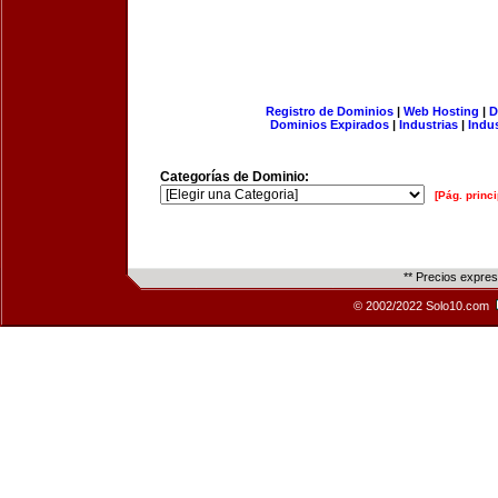
Registro de Dominios
|
Web Hosting
|
D
Dominios Expirados
|
Industrias
|
Indu
Categorías de Dominio:
[Pág. princi
** Precios expre
© 2002/2022 Solo10.com