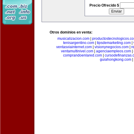
Precio Ofrecido $
Otros dominios en venta:
musicalizacion.com
|
productostecnologicos.c
tenisargentino.com
|
tipsdemarketing.com
|
ventasviainternet.com
|
visionynegocios.com
|
r
ventamultinivel.com
|
agenciaempleos.com
|
comprandoenlared.com
|
cursodefinanzas.
guiahongkong.com
|