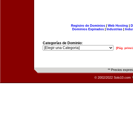
Registro de Dominios
|
Web Hosting
|
D
Dominios Expirados
|
Industrias
|
Indu
Categorías de Dominio:
[Pág. princi
** Precios expre
© 2002/2022 Solo10.com