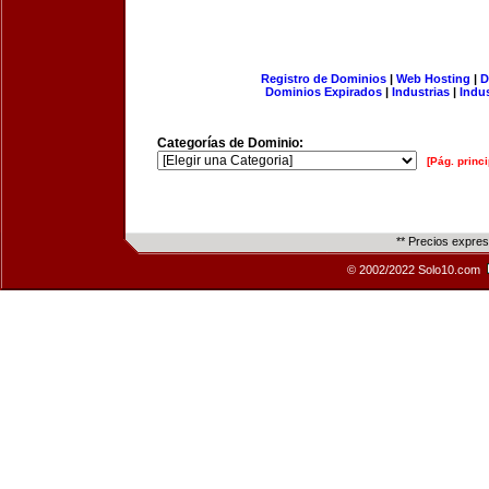
Registro de Dominios
|
Web Hosting
|
D
Dominios Expirados
|
Industrias
|
Indu
Categorías de Dominio:
[Pág. princi
** Precios expre
© 2002/2022 Solo10.com