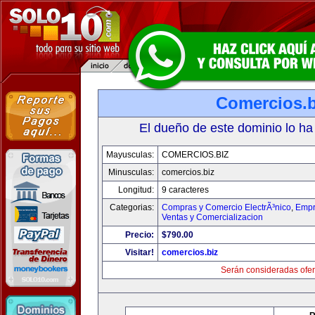
Comercios.b
El dueño de este dominio lo ha
Mayusculas:
COMERCIOS.BIZ
Minusculas:
comercios.biz
Longitud:
9 caracteres
Categorias:
Compras y Comercio ElectrÃ³nico
,
Empr
Ventas y Comercializacion
Precio:
$790.00
Visitar!
comercios.biz
Serán consideradas ofer