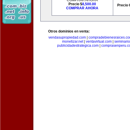
COMPRAR AHORA
Precio $
8,500.00
Precio 
COMPRAR AHORA
Otros dominios en venta:
vendasupropiedad.com
|
compradebienesraices.c
monetizar.net
|
ventavirtual.com
|
seminari
publicidadestrategica.com
|
comprasenperu.c