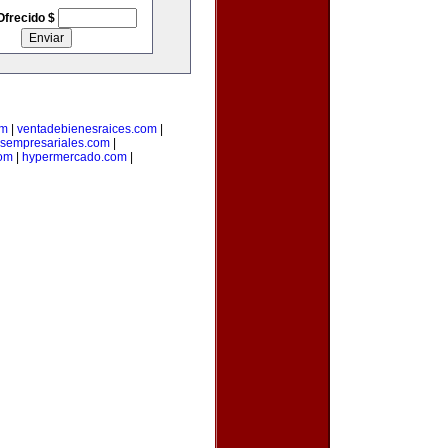
Ofrecido $
om
|
ventadebienesraices.com
|
osempresariales.com
|
om
|
hypermercado.com
|