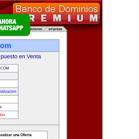
.com
 puesto en Venta
.COM
ializacion
m
tas
ealizar una Oferta