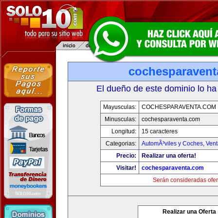
cochesparaven
El dueño de este dominio lo ha
Mayusculas:
COCHESPARAVENTA.COM
Minusculas:
cochesparaventa.com
Longitud:
15 caracteres
Categorias:
AutomÃ³viles y Coches
,
Vent
Precio:
Realizar una oferta!
Visitar!
cochesparaventa.com
Serán consideradas ofer
Realizar una Oferta