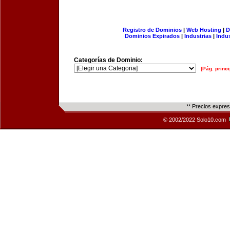
Registro de Dominios
|
Web Hosting
|
D
Dominios Expirados
|
Industrias
|
Indu
Categorías de Dominio:
[Pág. princi
** Precios expre
© 2002/2022 Solo10.com