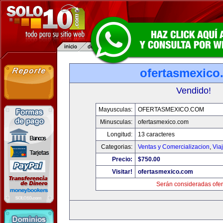
ofertasmexico
Vendido!
Mayusculas:
OFERTASMEXICO.COM
Minusculas:
ofertasmexico.com
Longitud:
13 caracteres
Categorias:
Ventas y Comercializacion
,
Via
Precio:
$750.00
Visitar!
ofertasmexico.com
Serán consideradas ofer