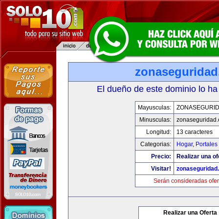
zonasegurida
El dueño de este dominio lo ha
Mayusculas:
ZONASEGURI
Minusculas:
zonaseguridad
Longitud:
13 caracteres
Categorias:
Hogar
,
Portales
Precio:
Realizar una of
Visitar!
zonaseguridad
Serán consideradas ofer
Realizar una Oferta