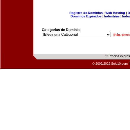
Registro de Dominios
|
Web Hosting
|
D
Dominios Expirados
|
Industrias
|
Indu
Categorías de Dominio:
[Pág. princi
** Precios expre
© 2002/2022 Solo10.com