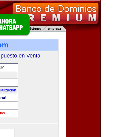
com
 puesto en Venta
OM
ializacion
rta!
tas