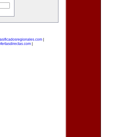
lasificadosregionales.com
|
ofertasdirectas.com
|