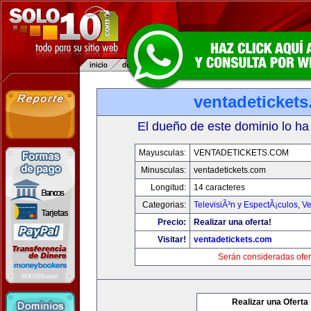
ventadeticket
El dueño de este dominio lo ha
Mayusculas:
VENTADETICKETS.COM
Minusculas:
ventadetickets.com
Longitud:
14 caracteres
Categorias:
TelevisiÃ³n y EspectÃ¡culos
,
Ve
Precio:
Realizar una oferta!
Visitar!
ventadetickets.com
Serán consideradas ofer
Realizar una Oferta