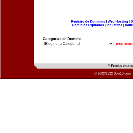
Registro de Dominios
|
Web Hosting
|
D
Dominios Expirados
|
Industrias
|
Indu
Categorías de Dominio:
[Pág. princi
** Precios expre
© 2002/2022 Solo10.com