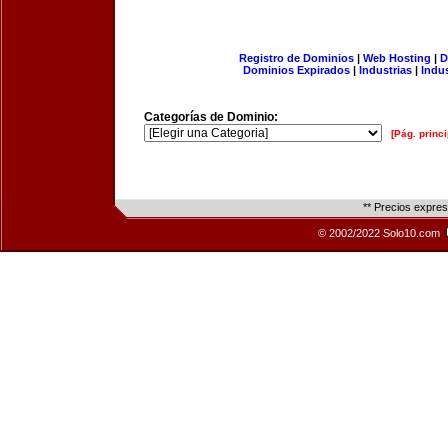
Registro de Dominios
|
Web Hosting
|
D
Dominios Expirados
|
Industrias
|
Indu
Categorías de Dominio:
[Pág. princi
** Precios expre
© 2002/2022 Solo10.com